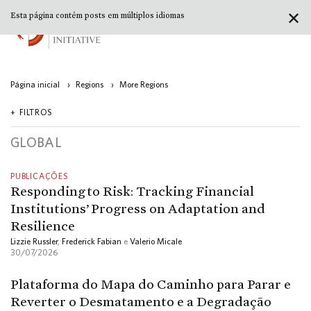
✕
Esta página contém posts em múltiplos idiomas
Página inicial
›
Regions
›
More Regions
FILTROS
GLOBAL
PUBLICAÇÕES
Responding to Risk: Tracking Financial
Institutions’ Progress on Adaptation and
Resilience
Lizzie Russler
,
Frederick Fabian
e
Valerio Micale
30/07/2026
Plataforma do Mapa do Caminho para Parar e
Reverter o Desmatamento e a Degradação