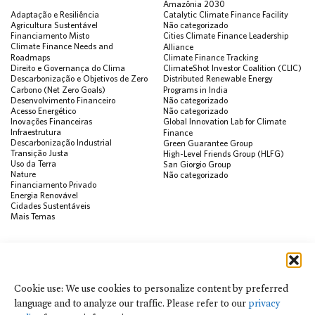
Amazônia 2030
Adaptação e Resiliência
Catalytic Climate Finance Facility
Agricultura Sustentável
Não categorizado
Financiamento Misto
Cities Climate Finance Leadership
Climate Finance Needs and
Alliance
Roadmaps
Climate Finance Tracking
Direito e Governança do Clima
ClimateShot Investor Coalition (CLIC)
Descarbonização e Objetivos de Zero
Distributed Renewable Energy
Carbono (Net Zero Goals)
Programs in India
Desenvolvimento Financeiro
Não categorizado
Acesso Energético
Não categorizado
Inovações Financeiras
Global Innovation Lab for Climate
Infraestrutura
Finance
Descarbonização Industrial
Green Guarantee Group
Transição Justa
High-Level Friends Group (HLFG)
Uso da Terra
San Giorgio Group
Nature
Não categorizado
Financiamento Privado
Energia Renovável
Cidades Sustentáveis
Mais Temas
PUBLICAÇÕES
Visualização de Dados
Climate Finance Reform Compass
Cookie use: We use cookies to personalize content by preferred
Public Development Bank Climate
language and to analyze our traffic. Please refer to our
privacy
Action Portal
Net Zero Finance Tracker