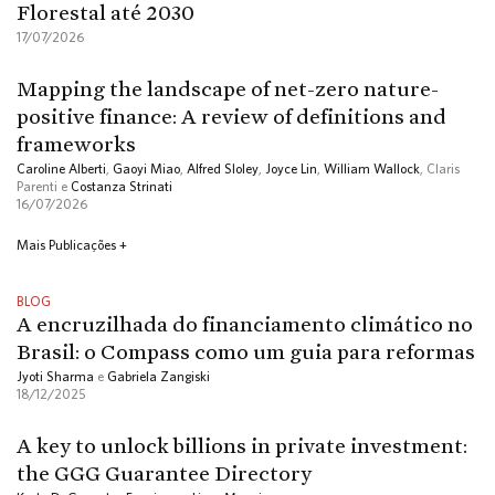
Florestal até 2030
17/07/2026
Mapping the landscape of net-zero nature-
positive finance: A review of definitions and
frameworks
Caroline Alberti
,
Gaoyi Miao
,
Alfred Sloley
,
Joyce Lin
,
William Wallock
, Claris
Parenti e
Costanza Strinati
16/07/2026
Mais Publicações +
BLOG
A encruzilhada do financiamento climático no
Brasil: o Compass como um guia para reformas
Jyoti Sharma
e
Gabriela Zangiski
18/12/2025
A key to unlock billions in private investment:
the GGG Guarantee Directory