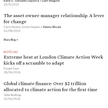
Karla D. Gonzalez Esquinca
e
Liam Maguire
20/11/2025
The asset owner-manager relationship: A lever
for change
Claris Parenti, Emilie Heijden e
Valerio Micale
22/08/2025
Mais Blog +
NOTÍCIAS
Extreme heat at London Climate Action Week
kicks off a scramble to adapt
Europe Says
28/06/2026
Global climate finance: Over $2 trillion
allocated to climate action for the first time
Table Briefings
25/06/2026