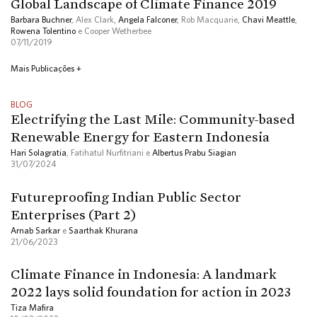
Global Landscape of Climate Finance 2019
Barbara Buchner
, Alex Clark,
Angela Falconer
, Rob Macquarie,
Chavi Meattle
,
Rowena Tolentino
e Cooper Wetherbee
07/11/2019
Mais Publicações +
BLOG
Electrifying the Last Mile: Community-based
Renewable Energy for Eastern Indonesia
Hari Solagratia
, Fatihatul Nurfitriani e
Albertus Prabu Siagian
31/07/2024
Futureproofing Indian Public Sector
Enterprises (Part 2)
Arnab Sarkar
e
Saarthak Khurana
21/06/2023
Climate Finance in Indonesia: A landmark
2022 lays solid foundation for action in 2023
Tiza Mafira