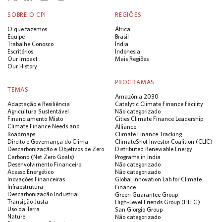
SOBRE O CPI
REGIÕES
O que fazemos
África
Equipe
Brasil
Trabalhe Conosco
Índia
Escritórios
Indonesia
Our Impact
Mais Regiões
Our History
PROGRAMAS
TEMAS
Amazônia 2030
Adaptação e Resiliência
Catalytic Climate Finance Facility
Agricultura Sustentável
Não categorizado
Financiamento Misto
Cities Climate Finance Leadership
Climate Finance Needs and
Alliance
Roadmaps
Climate Finance Tracking
Direito e Governança do Clima
ClimateShot Investor Coalition (CLIC)
Descarbonização e Objetivos de Zero
Distributed Renewable Energy
Carbono (Net Zero Goals)
Programs in India
Desenvolvimento Financeiro
Não categorizado
Acesso Energético
Não categorizado
Inovações Financeiras
Global Innovation Lab for Climate
Infraestrutura
Finance
Descarbonização Industrial
Green Guarantee Group
Transição Justa
High-Level Friends Group (HLFG)
Uso da Terra
San Giorgio Group
Nature
Não categorizado