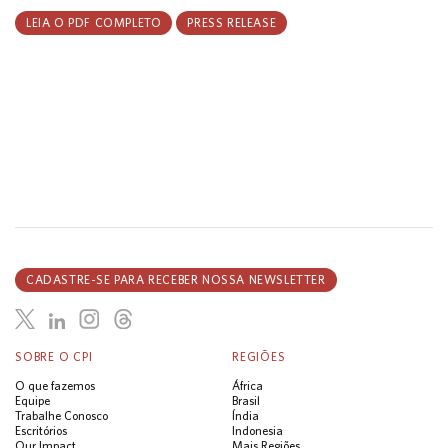
LEIA O PDF COMPLETO
PRESS RELEASE
CADASTRE-SE PARA RECEBER NOSSA NEWSLETTER
SOBRE O CPI
REGIÕES
O que fazemos
África
Equipe
Brasil
Trabalhe Conosco
Índia
Escritórios
Indonesia
Our Impact
Mais Regiões