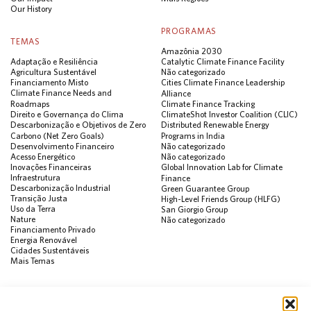
Our History
PROGRAMAS
TEMAS
Amazônia 2030
Adaptação e Resiliência
Catalytic Climate Finance Facility
Agricultura Sustentável
Não categorizado
Financiamento Misto
Cities Climate Finance Leadership
Climate Finance Needs and
Alliance
Roadmaps
Climate Finance Tracking
Direito e Governança do Clima
ClimateShot Investor Coalition (CLIC)
Descarbonização e Objetivos de Zero
Distributed Renewable Energy
Carbono (Net Zero Goals)
Programs in India
Desenvolvimento Financeiro
Não categorizado
Acesso Energético
Não categorizado
Inovações Financeiras
Global Innovation Lab for Climate
Infraestrutura
Finance
Descarbonização Industrial
Green Guarantee Group
Transição Justa
High-Level Friends Group (HLFG)
Uso da Terra
San Giorgio Group
Nature
Não categorizado
Financiamento Privado
Energia Renovável
Cidades Sustentáveis
Mais Temas
PUBLICAÇÕES