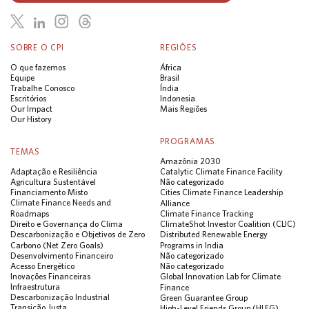
SOBRE O CPI
REGIÕES
O que fazemos
África
Equipe
Brasil
Trabalhe Conosco
Índia
Escritórios
Indonesia
Our Impact
Mais Regiões
Our History
PROGRAMAS
TEMAS
Amazônia 2030
Adaptação e Resiliência
Catalytic Climate Finance Facility
Agricultura Sustentável
Não categorizado
Financiamento Misto
Cities Climate Finance Leadership
Climate Finance Needs and
Alliance
Roadmaps
Climate Finance Tracking
Direito e Governança do Clima
ClimateShot Investor Coalition (CLIC)
Descarbonização e Objetivos de Zero
Distributed Renewable Energy
Carbono (Net Zero Goals)
Programs in India
Desenvolvimento Financeiro
Não categorizado
Acesso Energético
Não categorizado
Inovações Financeiras
Global Innovation Lab for Climate
Infraestrutura
Finance
Descarbonização Industrial
Green Guarantee Group
Transição Justa
High-Level Friends Group (HLFG)