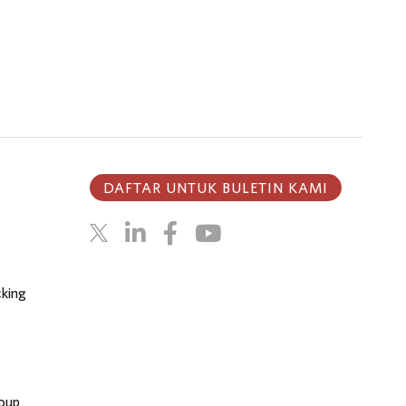
DAFTAR UNTUK BULETIN KAMI
cking
oup