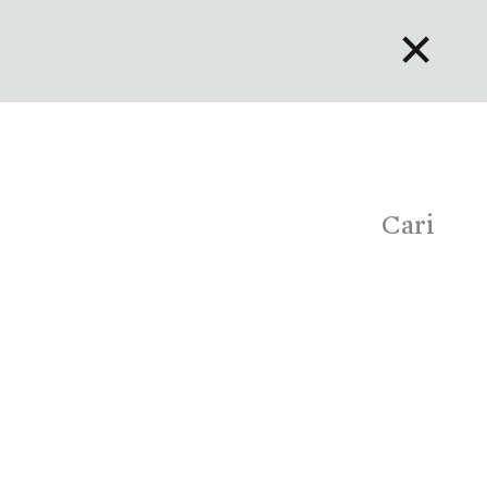
✕
English
Bahasa Indonesia
Português
Cari