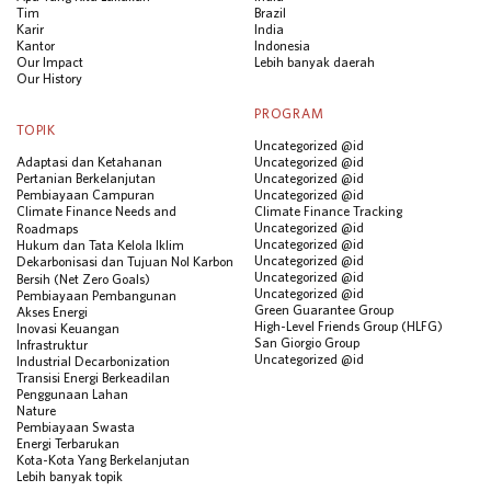
Tim
Brazil
Karir
India
Kantor
Indonesia
Our Impact
Lebih banyak daerah
Our History
PROGRAM
TOPIK
Uncategorized @id
Adaptasi dan Ketahanan
Uncategorized @id
Pertanian Berkelanjutan
Uncategorized @id
Pembiayaan Campuran
Uncategorized @id
Climate Finance Needs and
Climate Finance Tracking
Uncategorized @id
Roadmaps
Uncategorized @id
Hukum dan Tata Kelola Iklim
Uncategorized @id
Dekarbonisasi dan Tujuan Nol Karbon
Uncategorized @id
Bersih (Net Zero Goals)
Uncategorized @id
Pembiayaan Pembangunan
Green Guarantee Group
Akses Energi
High-Level Friends Group (HLFG)
Inovasi Keuangan
San Giorgio Group
Infrastruktur
Uncategorized @id
Industrial Decarbonization
Transisi Energi Berkeadilan
Penggunaan Lahan
Nature
Pembiayaan Swasta
Energi Terbarukan
Kota-Kota Yang Berkelanjutan
Lebih banyak topik