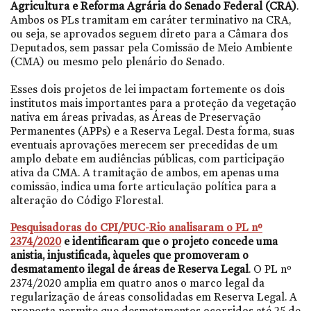
Agricultura e Reforma Agrária do Senado Federal (CRA)
.
Ambos os PLs tramitam em caráter terminativo na CRA,
ou seja, se aprovados seguem direto para a Câmara dos
Deputados, sem passar pela Comissão de Meio Ambiente
(CMA) ou mesmo pelo plenário do Senado.
Esses dois projetos de lei impactam fortemente os dois
institutos mais importantes para a proteção da vegetação
nativa em áreas privadas, as Áreas de Preservação
Permanentes (APPs) e a Reserva Legal. Desta forma, suas
eventuais aprovações merecem ser precedidas de um
amplo debate em audiências públicas, com participação
ativa da CMA. A tramitação de ambos, em apenas uma
comissão, indica uma forte articulação política para a
alteração do Código Florestal.
Pesquisadoras do CPI/PUC-Rio analisaram o PL nº
2374/2020
e identificaram que o projeto concede uma
anistia, injustificada, àqueles que promoveram o
desmatamento ilegal de áreas de Reserva Legal
. O PL nº
2374/2020 amplia em quatro anos o marco legal da
regularização de áreas consolidadas em Reserva Legal. A
proposta permite que desmatamentos ocorridos até 25 de