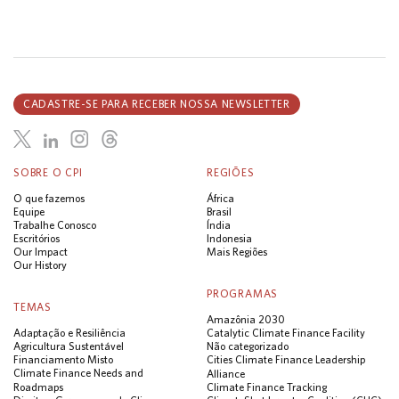
CADASTRE-SE PARA RECEBER NOSSA NEWSLETTER
SOBRE O CPI
REGIÕES
O que fazemos
África
Equipe
Brasil
Trabalhe Conosco
Índia
Escritórios
Indonesia
Our Impact
Mais Regiões
Our History
PROGRAMAS
TEMAS
Amazônia 2030
Adaptação e Resiliência
Catalytic Climate Finance Facility
Agricultura Sustentável
Não categorizado
Financiamento Misto
Cities Climate Finance Leadership
Climate Finance Needs and
Alliance
Roadmaps
Climate Finance Tracking