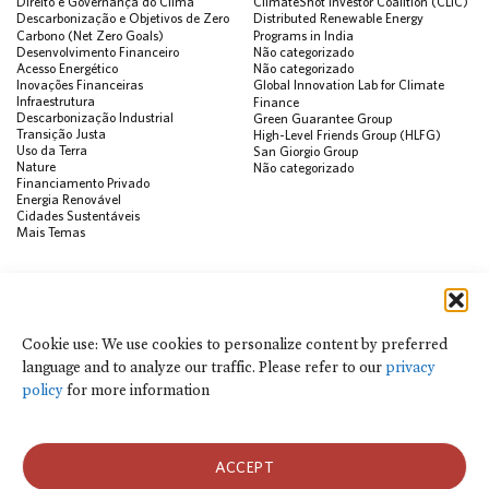
Direito e Governança do Clima
ClimateShot Investor Coalition (CLIC)
Descarbonização e Objetivos de Zero
Distributed Renewable Energy
Carbono (Net Zero Goals)
Programs in India
Desenvolvimento Financeiro
Não categorizado
Acesso Energético
Não categorizado
Inovações Financeiras
Global Innovation Lab for Climate
Infraestrutura
Finance
Descarbonização Industrial
Green Guarantee Group
Transição Justa
High-Level Friends Group (HLFG)
Uso da Terra
San Giorgio Group
Nature
Não categorizado
Financiamento Privado
Energia Renovável
Cidades Sustentáveis
Mais Temas
PUBLICAÇÕES
Visualização de Dados
Climate Finance Reform Compass
Cookie use: We use cookies to personalize content by preferred
Public Development Bank Climate
language and to analyze our traffic. Please refer to our
privacy
Action Portal
Net Zero Finance Tracker
policy
for more information
Eventos
Financial Innovation Knowledge
Platform
Notícias
ACCEPT
Press Releases
Publicações