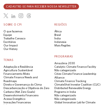
CADASTRE-SE PARA RECEBER NOSSA NEWSLETTER
SOBRE O CPI
REGIÕES
O que fazemos
África
Equipe
Brasil
Trabalhe Conosco
Índia
Escritórios
Indonesia
Our Impact
Mais Regiões
Our History
PROGRAMAS
TEMAS
Amazônia 2030
Adaptação e Resiliência
Catalytic Climate Finance Facility
Agricultura Sustentável
Não categorizado
Financiamento Misto
Cities Climate Finance Leadership
Climate Finance Needs and
Alliance
Roadmaps
Climate Finance Tracking
Direito e Governança do Clima
ClimateShot Investor Coalition (CLIC)
Descarbonização e Objetivos de Zero
Distributed Renewable Energy
Carbono (Net Zero Goals)
Programs in India
Desenvolvimento Financeiro
Não categorizado
Acesso Energético
Não categorizado
Inovações Financeiras
Global Innovation Lab for Climate