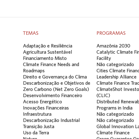
TEMAS
PROGRAMAS
Adaptação e Resiliência
Amazônia 2030
Agricultura Sustentável
Catalytic Climate F
Financiamento Misto
Facility
Climate Finance Needs and
Não categorizado
Roadmaps
Cities Climate Finan
Direito e Governança do Clima
Leadership Alliance
Descarbonização e Objetivos de
Climate Finance Tra
Zero Carbono (Net Zero Goals)
ClimateShot Investo
Desenvolvimento Financeiro
(CLIC)
Acesso Energético
Distributed Renewab
Inovações Financeiras
Programs in India
Infraestrutura
Não categorizado
Descarbonização Industrial
Não categorizado
Transição Justa
Global Innovation La
Uso da Terra
Climate Finance
Nature
Green Guarantee Gr