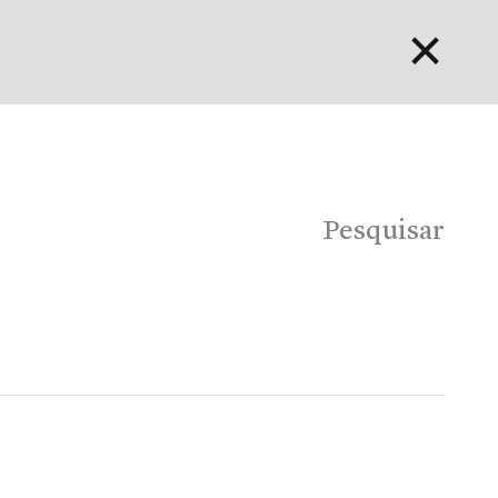
✕
English
Bahasa Indonesia
Português
Pesquisar