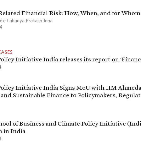
Related Financial Risk: How, When, and for Whom
r
e Labanya Prakash Jena
4
EASES
olicy Initiative India releases its report on 'Finan
4
Policy Initiative India Signs MoU with IIM Ahme
and Sustainable Finance to Policymakers, Regulat
ol of Business and Climate Policy Initiative (Indi
n in India
3