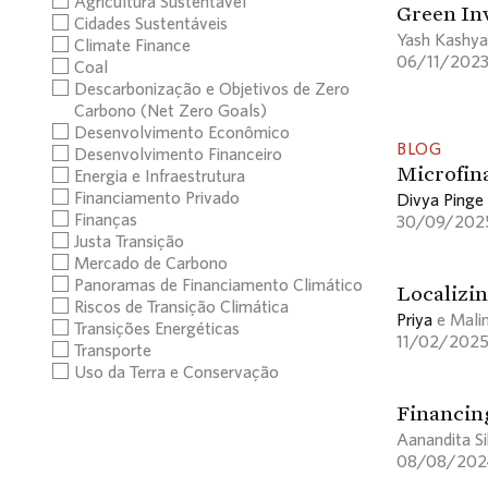
Agricultura Sustentável
Green In
Cidades Sustentáveis
Yash Kashy
Climate Finance
06/11/202
Coal
Descarbonização e Objetivos de Zero
Carbono (Net Zero Goals)
Desenvolvimento Econômico
BLOG
Desenvolvimento Financeiro
Microfin
Energia e Infraestrutura
Financiamento Privado
Divya Pinge
Finanças
30/09/202
Justa Transição
Mercado de Carbono
Panoramas de Financiamento Climático
Localizin
Riscos de Transição Climática
Priya
e Malin
Transições Energéticas
11/02/202
Transporte
Uso da Terra e Conservação
Financing
Aanandita S
08/08/202