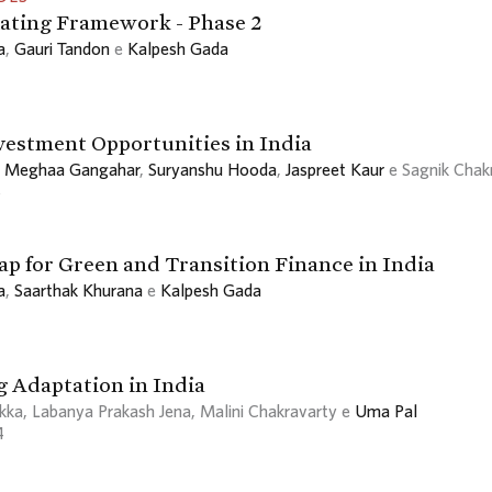
ating Framework - Phase 2
a
,
Gauri Tandon
e
Kalpesh Gada
vestment Opportunities in India
,
Meghaa Gangahar
,
Suryanshu Hooda
,
Jaspreet Kaur
e Sagnik Chak
5
p for Green and Transition Finance in India
a
,
Saarthak Khurana
e
Kalpesh Gada
 Adaptation in India
kka, Labanya Prakash Jena, Malini Chakravarty e
Uma Pal
4