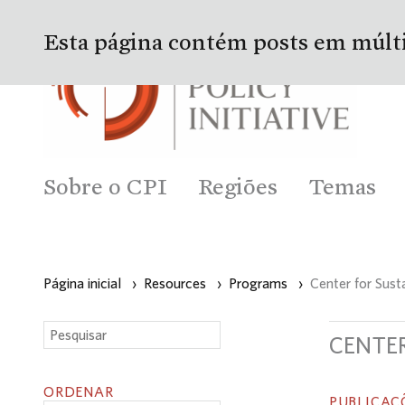
Esta página contém posts em múlt
Sobre o CPI
Regiões
Temas
Página inicial
›
Resources
›
Programs
›
Center for Sust
CENTER
ORDENAR
PUBLICAÇ