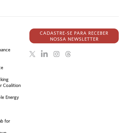
CADASTRE-SE PARA RECEBER
NOSSA NEWSLETTER
inance
ce
cking
r Coalition
le Energy
b for
oup