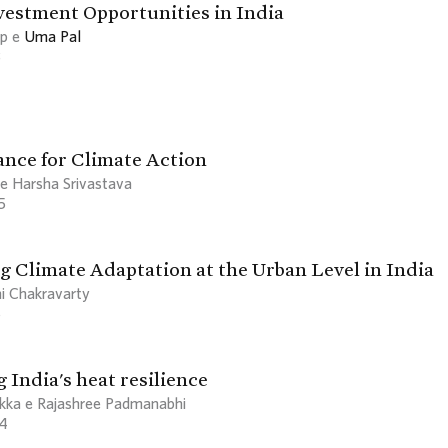
vestment Opportunities in India
ap e
Uma Pal
3
ance for Climate Action
e Harsha Srivastava
5
g Climate Adaptation at the Urban Level in India
i Chakravarty
5
 India's heat resilience
ikka e Rajashree Padmanabhi
4