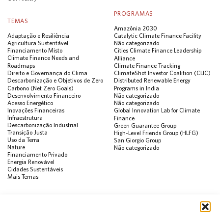
PROGRAMAS
TEMAS
Amazônia 2030
Adaptação e Resiliência
Catalytic Climate Finance Facility
Agricultura Sustentável
Não categorizado
Financiamento Misto
Cities Climate Finance Leadership
Climate Finance Needs and
Alliance
Roadmaps
Climate Finance Tracking
Direito e Governança do Clima
ClimateShot Investor Coalition (CLIC)
Descarbonização e Objetivos de Zero
Distributed Renewable Energy
Carbono (Net Zero Goals)
Programs in India
Desenvolvimento Financeiro
Não categorizado
Acesso Energético
Não categorizado
Inovações Financeiras
Global Innovation Lab for Climate
Infraestrutura
Finance
Descarbonização Industrial
Green Guarantee Group
Transição Justa
High-Level Friends Group (HLFG)
Uso da Terra
San Giorgio Group
Nature
Não categorizado
Financiamento Privado
Energia Renovável
Cidades Sustentáveis
Mais Temas
PUBLICAÇÕES
Visualização de Dados