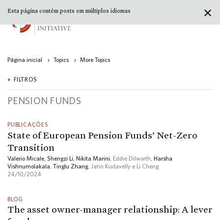
✕
Esta página contém posts em múltiplos idiomas
Página inicial
›
Topics
›
More Topics
FILTROS
PENSION FUNDS
PUBLICAÇÕES
State of European Pension Funds’ Net-Zero
Transition
Valerio Micale
,
Shengzi Li
,
Nikita Marini
, Eddie Dilworth,
Harsha
Vishnumolakala
,
Tinglu Zhang
, Jatin Kudavelly e Li Cheng
24/10/2024
BLOG
The asset owner-manager relationship: A lever