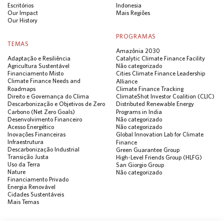
Escritórios
Indonesia
Our Impact
Mais Regiões
Our History
PROGRAMAS
TEMAS
Amazônia 2030
Adaptação e Resiliência
Catalytic Climate Finance Facility
Agricultura Sustentável
Não categorizado
Financiamento Misto
Cities Climate Finance Leadership
Climate Finance Needs and
Alliance
Roadmaps
Climate Finance Tracking
Direito e Governança do Clima
ClimateShot Investor Coalition (CLIC)
Descarbonização e Objetivos de Zero
Distributed Renewable Energy
Carbono (Net Zero Goals)
Programs in India
Desenvolvimento Financeiro
Não categorizado
Acesso Energético
Não categorizado
Inovações Financeiras
Global Innovation Lab for Climate
Infraestrutura
Finance
Descarbonização Industrial
Green Guarantee Group
Transição Justa
High-Level Friends Group (HLFG)
Uso da Terra
San Giorgio Group
Nature
Não categorizado
Financiamento Privado
Energia Renovável
Cidades Sustentáveis
Mais Temas