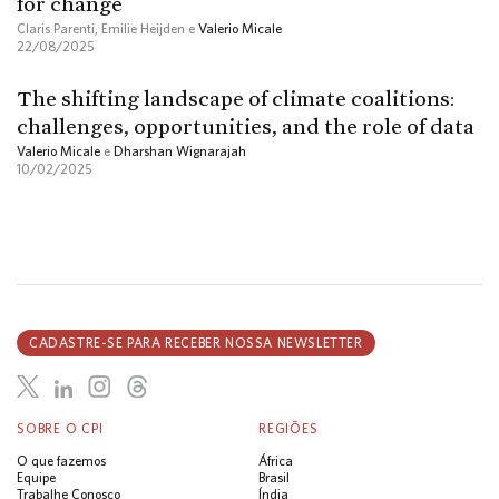
for change
Claris Parenti, Emilie Heijden e
Valerio Micale
22/08/2025
The shifting landscape of climate coalitions:
challenges, opportunities, and the role of data
Valerio Micale
e
Dharshan Wignarajah
10/02/2025
CADASTRE-SE PARA RECEBER NOSSA NEWSLETTER
SOBRE O CPI
REGIÕES
O que fazemos
África
Equipe
Brasil
Trabalhe Conosco
Índia