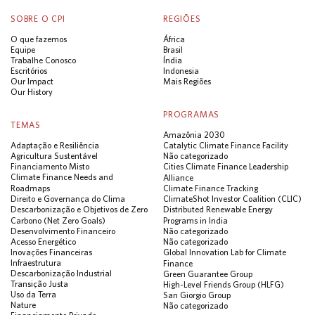
SOBRE O CPI
REGIÕES
O que fazemos
África
Equipe
Brasil
Trabalhe Conosco
Índia
Escritórios
Indonesia
Our Impact
Mais Regiões
Our History
PROGRAMAS
TEMAS
Amazônia 2030
Adaptação e Resiliência
Catalytic Climate Finance Facility
Agricultura Sustentável
Não categorizado
Financiamento Misto
Cities Climate Finance Leadership
Climate Finance Needs and
Alliance
Roadmaps
Climate Finance Tracking
Direito e Governança do Clima
ClimateShot Investor Coalition (CLIC)
Descarbonização e Objetivos de Zero
Distributed Renewable Energy
Carbono (Net Zero Goals)
Programs in India
Desenvolvimento Financeiro
Não categorizado
Acesso Energético
Não categorizado
Inovações Financeiras
Global Innovation Lab for Climate
Infraestrutura
Finance
Descarbonização Industrial
Green Guarantee Group
Transição Justa
High-Level Friends Group (HLFG)
Uso da Terra
San Giorgio Group
Nature
Não categorizado