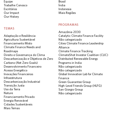
Equipe
Brasil
Trabalhe Conosco
Índia
Escritórios
Indonesia
Our Impact
Mais Regiões
Our History
PROGRAMAS
TEMAS
Amazônia 2030
Adaptação e Resiliência
Catalytic Climate Finance Facility
Agricultura Sustentável
Não categorizado
Financiamento Misto
Cities Climate Finance Leadership
Climate Finance Needs and
Alliance
Roadmaps
Climate Finance Tracking
Direito e Governança do Clima
ClimateShot Investor Coalition (CLIC)
Descarbonização e Objetivos de Zero
Distributed Renewable Energy
Carbono (Net Zero Goals)
Programs in India
Desenvolvimento Financeiro
Não categorizado
Acesso Energético
Não categorizado
Inovações Financeiras
Global Innovation Lab for Climate
Infraestrutura
Finance
Descarbonização Industrial
Green Guarantee Group
Transição Justa
High-Level Friends Group (HLFG)
Uso da Terra
San Giorgio Group
Nature
Não categorizado
Financiamento Privado
Energia Renovável
Cidades Sustentáveis
Mais Temas