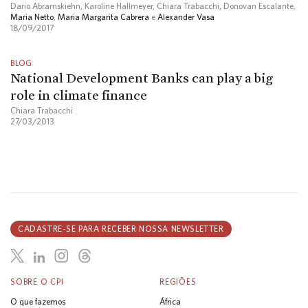
Dario Abramskiehn, Karoline Hallmeyer, Chiara Trabacchi, Donovan Escalante,
Maria Netto
,
Maria Margarita Cabrera
e
Alexander Vasa
18/09/2017
BLOG
National Development Banks can play a big
role in climate finance
Chiara Trabacchi
27/03/2013
CADASTRE-SE PARA RECEBER NOSSA NEWSLETTER
SOBRE O CPI
REGIÕES
O que fazemos
África