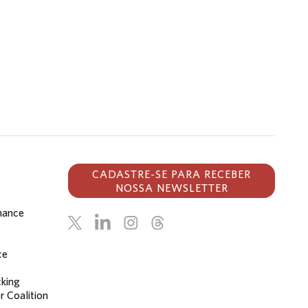
CADASTRE-SE PARA RECEBER
NOSSA NEWSLETTER
inance
ce
cking
r Coalition