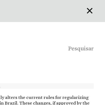
✕
English
Bahasa Indonesia
Português
Pesquisar
y alters the current rules for regularizing
in Brazil. These changes, if approved by the