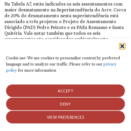
Na Tabela A7, estão indicados os seis assentamentos com
maior desmatamento na Superintendência do Acre. Cerca
de 20% do desmatamento nesta superintendência está
associado a três projetos: o Projeto de Assentamento
Dirigido (PAD) Pedro Peixoto e os PAEs Remanso e Santa
Quitéria. Vale notar também que todos os seis
assentamentos são considerados ambientalmente
diferenciados e, portanto, deveriam promover a
conservação da floresta amazônica.
Cookie use: We use cookies to personalize content by preferred
Tabela A7.
Assentamentos que Mais Desmatam na
language and to analyze our traffic. Please refer to our
privacy
Superintendência Regional do Acre, 2017-2023
policy
for more information
Fonte:
CPI/PUC-Rio com base nos dados de Prodes/Inpe
ACCEPT
(2024), Incra (2023-2024) e IBGE (2019), 2024
DENY
Usamos cookies para personalizar o conteúdo por idioma preferido e para
SUPERINTENDÊNCIA REGIONAL DE MATO GROSSO
analisar o tráfego do site. Consulte nossa
política de privacidade
para obter
mais informações.
A Superintendência do Mato Grosso responde por 7% da
VIEW PREFERENCES
perda florestal na área assentada. Entre 2017 e 2023,
ACEITAR COOKIES
metade do desmatamento na superintendência ocorreu