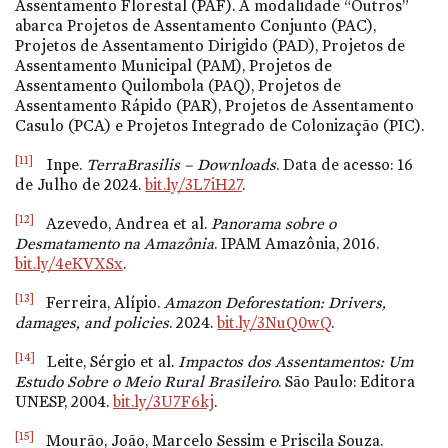
Assentamento Florestal (PAF). A modalidade “Outros”
abarca Projetos de Assentamento Conjunto (PAC),
Projetos de Assentamento Dirigido (PAD), Projetos de
Assentamento Municipal (PAM), Projetos de
Assentamento Quilombola (PAQ), Projetos de
Assentamento Rápido (PAR), Projetos de Assentamento
Casulo (PCA) e Projetos Integrado de Colonização (PIC).
[11]
Inpe.
TerraBrasilis – Downloads
. Data de acesso: 16
de Julho de 2024.
bit.ly/3L7iH27
.
[12]
Azevedo, Andrea et al.
Panorama sobre o
Desmatamento na Amazônia
. IPAM Amazônia, 2016.
bit.ly/4eKVXSx
.
[13]
Ferreira, Alípio.
Amazon Deforestation: Drivers,
damages, and policies
. 2024.
bit.ly/3NuQ0wQ
.
[14]
Leite, Sérgio et al.
Impactos dos Assentamentos: Um
Estudo Sobre o Meio Rural Brasileiro
. São Paulo: Editora
UNESP, 2004.
bit.ly/3U7F6kj
.
[15]
Mourão, João, Marcelo Sessim e Priscila Souza.