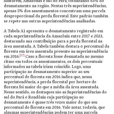
Santarém, Amazonas e Sul do Pará, totalizando 63% do
desmatamento na região. Nestas três superintendências,
apenas 5% dos assentamentos concentram uma parcela
desproporcional da perda florestal. Este padrão também
se repete nas outras superintendências analisadas.
A Tabela A1 apresenta o desmatamento registrado em
cada superintendência da Amazônia entre 2017 e 2023,
destacando sua contribuição para a perda florestal na
área assentada. A Tabela também destaca o percentual da
floresta em área assentada presente na superintendência
[17]
em 2016.
Caso a floresta fosse desmatada no mesmo
ritmo em todos os assentamentos, os dois percentuais
informados na tabela iriam coincidir. Logo, uma
participação no desmatamento superior ao seu
percentual de floresta em 2016 indica que, nessa
superintendência, a perda florestal por hectare de
floresta foi maior do que a média da área assentada.
Nesse sentido, os destaques são as Superintendências do
sul do Pará e Rondônia cuja participação no
desmatamento é quase três vezes maior do que seu
percentual de floresta em 2016. Vale notar, todavia, que
algumas superintendências podem ter uma parcela