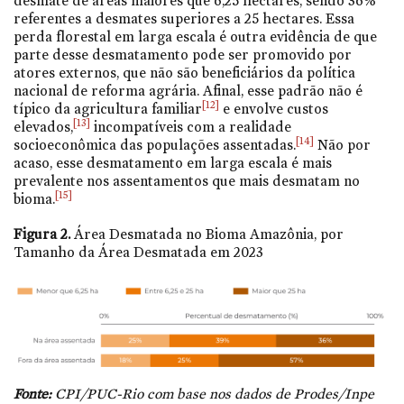
desmate de áreas maiores que 6,25 hectares, sendo 36%
referentes a desmates superiores a 25 hectares. Essa
perda florestal em larga escala é outra evidência de que
parte desse desmatamento pode ser promovido por
atores externos, que não são beneficiários da política
nacional de reforma agrária. Afinal, esse padrão não é
[12]
típico da agricultura familiar
e envolve custos
[13]
elevados,
incompatíveis com a realidade
[14]
socioeconômica das populações assentadas.
Não por
acaso, esse desmatamento em larga escala é mais
prevalente nos assentamentos que mais desmatam no
[15]
bioma.
Figura 2.
Área Desmatada no Bioma Amazônia, por
Tamanho da Área Desmatada em 2023
Fonte:
CPI/PUC-Rio com base nos dados de Prodes/Inpe