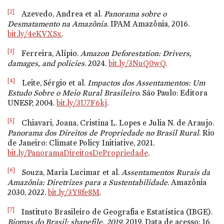
[2]
Azevedo, Andrea et al.
Panorama sobre o
Desmatamento na Amazônia
. IPAM Amazônia, 2016.
bit.ly/4eKVXSx
.
[3]
Ferreira, Alípio.
Amazon Deforestation: Drivers,
damages, and policies
. 2024.
bit.ly/3NuQ0wQ
.
[4]
Leite, Sérgio et al.
Impactos dos Assentamentos: Um
Estudo Sobre o Meio Rural Brasileiro
. São Paulo: Editora
UNESP, 2004.
bit.ly/3U7F6kj
.
[5]
Chiavari, Joana, Cristina L. Lopes e Julia N. de Araujo.
Panorama dos Direitos de Propriedade no Brasil Rural
. Rio
de Janeiro: Climate Policy Initiative, 2021.
bit.ly/PanoramaDireitosDePropriedade
.
[6]
Souza, Maria Lucimar et al.
Assentamentos Rurais da
Amazônia: Diretrizes para a Sustentabilidade
. Amazônia
2030, 2022.
bit.ly/3Y8fe8M
.
[7]
Instituto Brasileiro de Geografia e Estatística (IBGE).
Biomas do Brasil: shapefile, 2019
. 2019. Data de acesso: 16