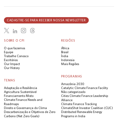
CADASTRE-SE PARA RECEBER NOSSA NEWSLETTER
SOBRE O CPI
REGIÕES
O que fazemos
África
Equipe
Brasil
Trabalhe Conosco
Índia
Escritórios
Indonesia
Our Impact
Mais Regiões
Our History
PROGRAMAS
TEMAS
Amazônia 2030
Adaptação e Resiliência
Catalytic Climate Finance Facility
Agricultura Sustentável
Não categorizado
Financiamento Misto
Cities Climate Finance Leadership
Climate Finance Needs and
Alliance
Roadmaps
Climate Finance Tracking
Direito e Governança do Clima
ClimateShot Investor Coalition (CLIC)
Descarbonização e Objetivos de Zero
Distributed Renewable Energy
Carbono (Net Zero Goals)
Programs in India