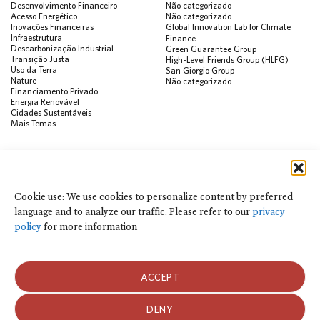
Desenvolvimento Financeiro
Não categorizado
Acesso Energético
Não categorizado
Inovações Financeiras
Global Innovation Lab for Climate
Infraestrutura
Finance
Descarbonização Industrial
Green Guarantee Group
Transição Justa
High-Level Friends Group (HLFG)
Uso da Terra
San Giorgio Group
Nature
Não categorizado
Financiamento Privado
Energia Renovável
Cidades Sustentáveis
Mais Temas
PUBLICAÇÕES
Visualização de Dados
Climate Finance Reform Compass
Cookie use: We use cookies to personalize content by preferred
Public Development Bank Climate
language and to analyze our traffic. Please refer to our
privacy
Action Portal
Net Zero Finance Tracker
policy
for more information
Eventos
Financial Innovation Knowledge
Platform
Notícias
ACCEPT
Press Releases
Publicações
Blog
DENY
Usamos cookies para personalizar o conteúdo por idioma preferido e para