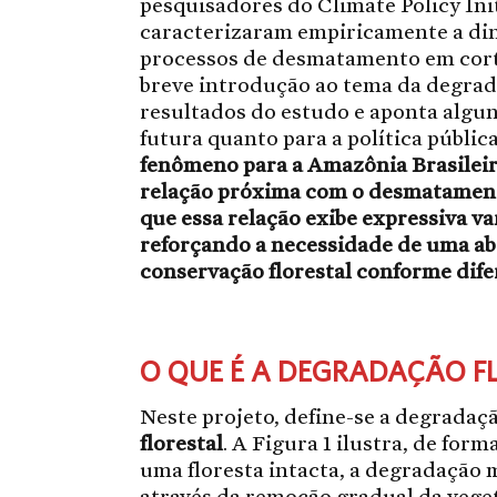
pesquisadores do Climate Policy In
caracterizaram empiricamente a di
processos de desmatamento em cort
breve introdução ao tema da degrada
resultados do estudo e aponta algu
futura quanto para a política públic
fenômeno para a Amazônia Brasileir
relação próxima com o desmatament
que essa relação exibe expressiva va
reforçando a necessidade de uma ab
conservação florestal conforme dif
O QUE É A DEGRADAÇÃO F
Neste projeto, define-se a degradaç
florestal
. A Figura 1 ilustra, de for
uma floresta intacta, a degradação 
através da remoção gradual da vege