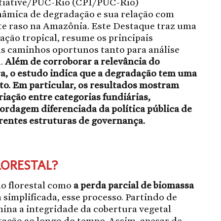
itiative/PUC-Rio (CPI/PUC-Rio)
nâmica de degradação e sua relação com
e raso na Amazônia. Este Destaque traz uma
ção tropical, resume os principais
ns caminhos oportunos tanto para análise
a.
Além de corroborar a relevância do
a, o estudo indica que a degradação tem uma
o. Em particular, os resultados mostram
riação entre categorias fundiárias,
ordagem diferenciada da política pública de
erentes estruturas de governança.
LORESTAL?
ão florestal como
a perda parcial de biomassa
ma simplificada, esse processo. Partindo de
mina a integridade da cobertura vegetal
tação ao longo do tempo. Assim, apesar de