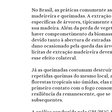
No Brasil, as práticas comumente as
madeireira e queimadas. A extração 
específicas de árvores, tipicamente
sua madeira. Além da perda de vege
haver comprometimento da biomassa
devido tanto à abertura de estradas
dano ocasionado pela queda das árv
lícitas de extração madeireira dev
esse efeito colateral.
Já as queimadas costumam destruir p
repetidas queimas do mesmo local, 
florestas tropicais são úmidas, ela
primeiro contato com o fogo consom
resiliência da remanescente, que se
subsequentes.
A análise conduzida pelo CPI/PUC