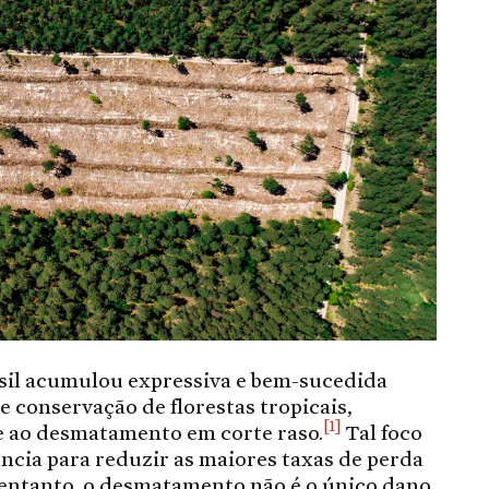
asil acumulou expressiva e bem-sucedida
e conservação de florestas tropicais,
[1]
e ao desmatamento em corte raso.
Tal foco
ência para reduzir as maiores taxas de perda
entanto, o desmatamento não é o único dano