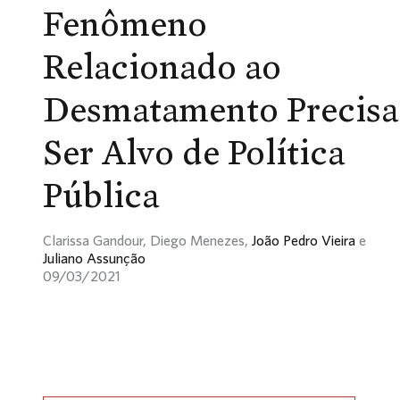
Fenômeno
Relacionado ao
Desmatamento Precisa
Ser Alvo de Política
Pública
Clarissa Gandour, Diego Menezes,
João Pedro Vieira
e
Juliano Assunção
09/03/2021