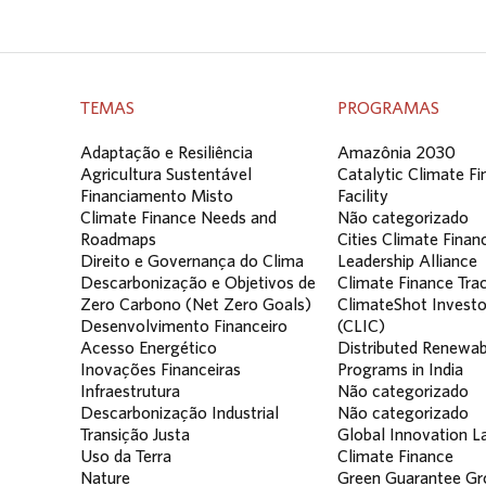
TEMAS
PROGRAMAS
Adaptação e Resiliência
Amazônia 2030
Agricultura Sustentável
Catalytic Climate F
Financiamento Misto
Facility
Climate Finance Needs and
Não categorizado
Roadmaps
Cities Climate Finan
Direito e Governança do Clima
Leadership Alliance
Descarbonização e Objetivos de
Climate Finance Tra
Zero Carbono (Net Zero Goals)
ClimateShot Investo
Desenvolvimento Financeiro
(CLIC)
Acesso Energético
Distributed Renewab
Inovações Financeiras
Programs in India
Infraestrutura
Não categorizado
Descarbonização Industrial
Não categorizado
Transição Justa
Global Innovation La
Uso da Terra
Climate Finance
Nature
Green Guarantee Gr