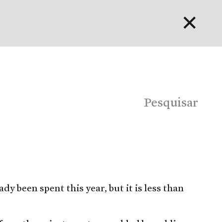
✕
English
Bahasa Indonesia
Português
Pesquisar
dy been spent this year, but it is less than