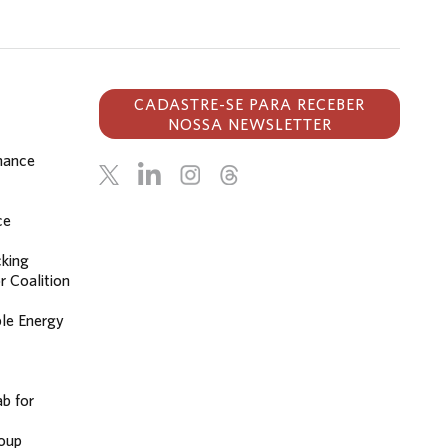
CADASTRE-SE PARA RECEBER
NOSSA NEWSLETTER
inance
ce
cking
r Coalition
le Energy
b for
oup